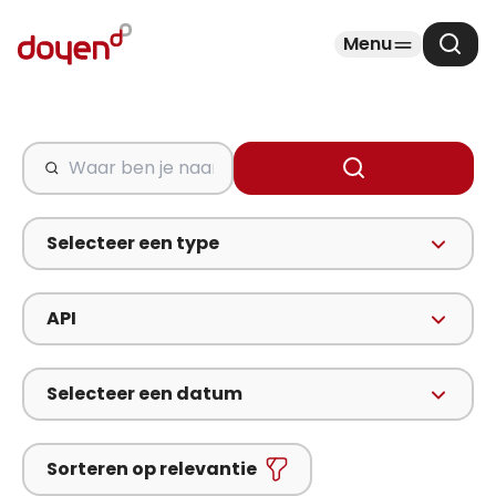
Menu
Zoek
doyen search label
Zoeken
Type inhoud
Selecteer een type
Thema van de inhoud
API
Datum van de inhoud
Selecteer een datum
Sorteerrichting
Sorteren op relevantie