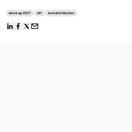
Move up 2027
API
Autodistribution
linkedin
facebook
x
Email